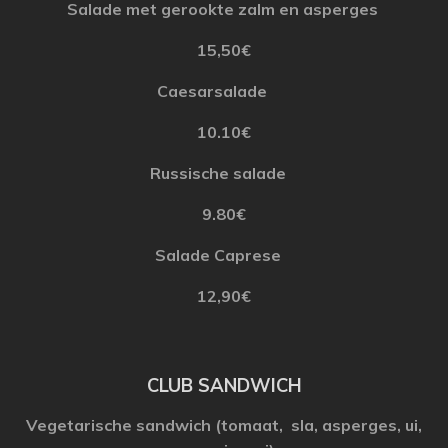
Salade
met
gerookte
zalm
en asperges
15,50€
Caesarsalade
10.10€
Russische
salade
9.80€
Salade
Caprese
12,90€
CLUB SANDWICH
Vegetarische
s
andwich
(
tomaat
,
sla
, asperges,
ui
,