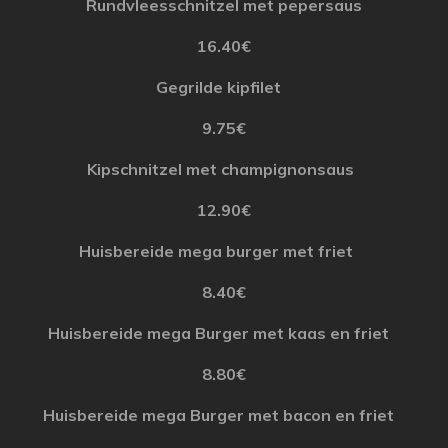
Rundvleesschnitzel
met
pepersaus
16.40€
Gegrilde
kipfilet
9.75€
Kipschnitzel met champignonsaus
12.90€
Huisbereide
mega
burger
met friet
8.40€
Huisbereide
mega Burger
met kaas en
friet
8.80€
Huisbereide
mega Burger
met
bacon
en
friet