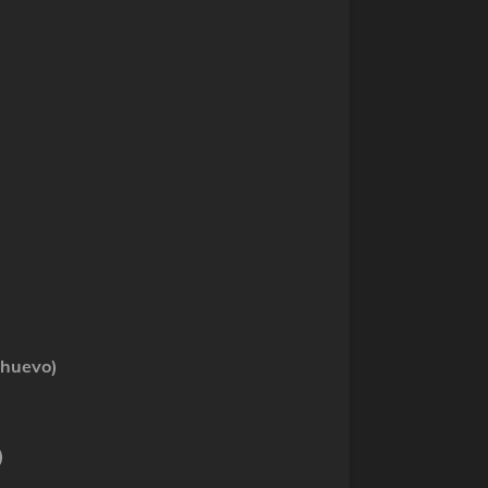
a, huevo)
o)