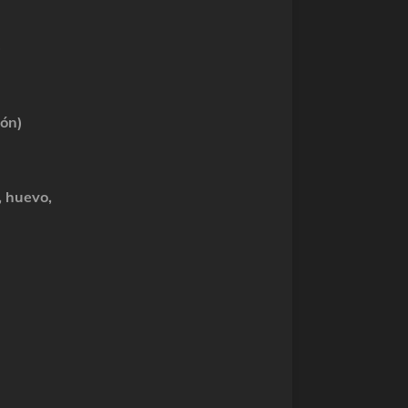
n)
món)
, huevo,