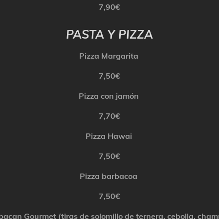
7,90€
PASTA Y PIZZA
Pizza Margarita
7,50€
Pizza con jamón
7,70€
Pizza
Hawai
7,50€
Pizza barbacoa
7
,50€
bacan Gourmet (tiras de solomillo de ternera, cebolla, ch