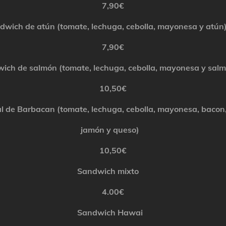
7,90€
dwich
de atún (tomate, lechuga, cebolla, mayonesa y atú
7,90€
wich
de
salmón (tomate, lechuga, cebolla, mayonesa y
sal
10,50€
l de Barbacan (tomate, lechuga, cebolla, mayonesa,
bacon
jamón y queso)
10,50€
Sandwich
mixto
4.00€
Sandwich
H
awai